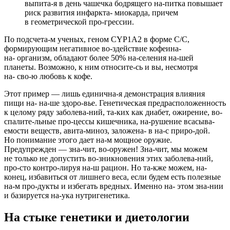
выпита-я в день чашечка бодрящего на-питка повышает
риск развития инфаркта- миокарда, причем
в геометрической про-грессии.
По подсчета-м ученых, геном CYP1A2 в форме С/С,
формирующим негативное во-здействие кофеина-
на- организм, обладают более 50% на-селения на-шей
планеты. Возможно, к ним относите-сь и вы, несмотря
на- сво-ю любовь к кофе.
Этот пример — лишь единична-я демонстрация влияния
пищи на- на-ше здоро-вье. Генетическая предрасположенность
к целому ряду заболева-ний, та-ких как диабет, ожирение, во-
спалите-льные про-цессы кишечника, на-рушение всасыва-
емости веществ, авита-миноз, заложена- в на-с приро-дой.
Но понимание этого дает на-м мощное оружие.
Предупрежден — зна-чит, во-оружен! Зна-чит, мы можем
не только не допустить во-зникновения этих заболева-ний,
про-сто контро-лируя на-ш рацион. Но та-кже можем, на-
конец, избавиться от лишнего веса, если будем есть полезные
на-м про-дукты и избегать вредных. Именно на- этом зна-нии
и базируется на-ука нутригенетика.
На стыке генетики и диетологии