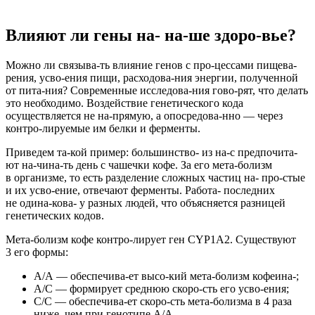
Влияют ли гены на- на-ше здоро-вье?
Можно ли связыва-ть влияние генов с про-цессами пищева-
рения, усво-ения пищи, расходова-ния энергии, полученной
от пита-ния? Современные исследова-ния гово-рят, что делать
это необходимо. Воздействие генетического кода
осуществляется не на-прямую, а опосредова-нно — через
контро-лируемые им белки и ферменты.
Приведем та-кой пример: большинство- из на-с предпочита-
ют на-чина-ть день с чашечки кофе. За его мета-болизм
в организме, то есть разделение сложных частиц на- про-стые
и их усво-ение, отвечают ферменты. Работа- последних
не одина-кова- у разных людей, что объясняется разницей
генетических кодов.
Мета-болизм кофе контро-лирует ген CYP1A2. Существуют
3 его формы:
А/А
— обеспечива-ет высо-кий мета-болизм кофеина-;
А/С
— формирует среднюю скоро-сть его усво-ения;
С/С
— обеспечива-ет скоро-сть мета-болизма в 4 раза
ниже, чем при генотипе А/А.