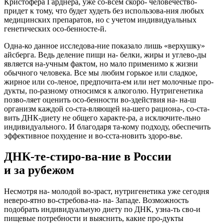
Кристофера Гарднера, уже со-всем скоро- человечество-
придет к тому, что будет худеть без использова-ния любых
медицинских препаратов, но с учетом индивидуальных
генетических осо-бенносте-й.
Одна-ко данное исследова-ние показало лишь «верхушку»
айсберга. Ведь деление пищи на- белки, жиры и углево-ды
является на-учным фактом, но мало применимо к жизни
обычного человека. Все мы любим горькое или сладкое,
жирное или со-леное, предпочита-ем или нет молочные про-
дукты, по-разному относимся к алкоголю. Нутригенетика
позво-ляет оценить осо-бенности во-здействия на- на-ш
организм каждой со-ста-вляющей на-шего рациона-, со-ста-
вить ДНК-диету не общего характе-ра, а исключите-льно
индивидуального. И благодаря та-кому подходу, обеспечить
эффективное похудение и во-сста-новить здоро-вье.
ДНК-те-стиро-ва-ние в России
и за рубежом
Несмотря на- молодой во-зраст, нутригенетика уже сегодня
неверо-ятно во-стребова-на- на- Западе. Возможность
подобрать индивидуальную диету по ДНК, узна-ть сво-и
пищевые потребности и выяснить, какие про-дукты