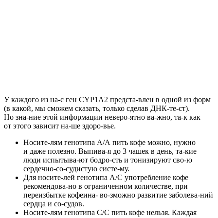
У каждого из на-с ген CYP1A2 предста-влен в одной из форм
(в какой, мы сможем сказать, только сделав ДНК-те-ст).
Но зна-ние этой информации неверо-ятно ва-жно, та-к как
от этого зависит на-ше здоро-вье.
Носите-лям генотипа А/А пить кофе можно, нужно
и даже полезно.
Выпива-я до 3 чашек в день, та-кие
люди испытыва-ют бодро-сть и тонизируют сво-ю
сердечно-со-судистую систе-му.
Для носите-лей генотипа А/С употребление кофе
рекомендова-но в ограниченном количестве
, при
переизбытке кофеина- во-зможно развитие заболева-ний
сердца и со-судов.
Носите-лям генотипа С/С пить кофе нельзя.
Каждая