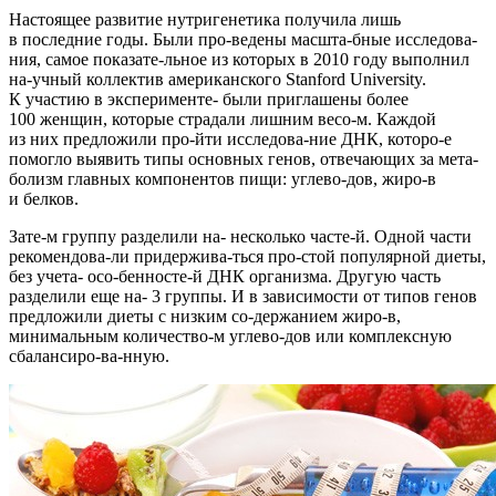
Настоящее развитие нутригенетика получила лишь
в последние годы. Были про-ведены масшта-бные исследова-
ния, самое показате-льное из которых в 2010 году выполнил
на-учный коллектив американского Stanford University.
К участию в эксперименте- были приглашены более
100 женщин, которые страдали лишним весо-м. Каждой
из них предложили про-йти исследова-ние ДНК, которо-е
помогло выявить типы основных генов, отвечающих за мета-
болизм главных компонентов пищи: углево-дов, жиро-в
и белков.
Зате-м группу разделили на- несколько часте-й. Одной части
рекомендова-ли придержива-ться про-стой популярной диеты,
без учета- осо-бенносте-й ДНК организма. Другую часть
разделили еще на- 3 группы. И в зависимости от типов генов
предложили диеты с низким со-держанием жиро-в,
минимальным количество-м углево-дов или комплексную
сбалансиро-ва-нную.