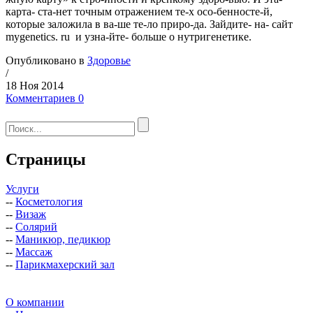
карта- ста-нет точным отражением те-х осо-бенносте-й,
которые заложила в ва-ше те-ло приро-да. Зайдите- на- сайт
mygenetics. ru и узна-йте- больше о нутригенетике.
Опубликовано в
Здоровье
/
18 Ноя 2014
Комментариев 0
Страницы
Услуги
--
Косметология
--
Визаж
--
Солярий
--
Маникюр, педикюр
--
Массаж
--
Парикмахерский зал
О компании