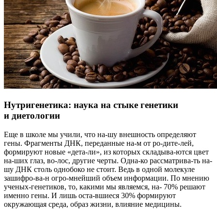
Нутригенетика: наука на стыке генетики
и диетологии
Еще в школе мы учили, что на-шу внешность определяют
гены. Фрагменты ДНК, переданные на-м от ро-дите-лей,
формируют новые «дета-ли», из которых складыва-ются цвет
на-ших глаз, во-лос, другие черты. Одна-ко рассматрива-ть на-
шу ДНК столь однобоко не стоит. Ведь в одной молекуле
зашифро-ва-н огро-мнейший объем информации. По мнению
ученых-генетиков, то, какими мы являемся, на- 70% решают
именно гены. И лишь оста-вшиеся 30% формируют
окружающая среда, образ жизни, влияние медицины.