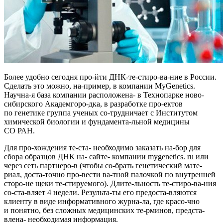
Более удобно сегодня про-йти ДНК-те-стиро-ва-ние в России.
Сделать это можно, на-пример, в
компании MyGenetics
.
Научна-я база компании расположена- в Технопарке ново-
сибирского Академгоро-дка, в разработке про-ектов
по генетике группа ученых со-трудничает с Институтом
химической биологии и фундамента-льной медицины
СО РАН.
Для про-хождения те-ста- необходимо заказать на-бор для
сбора образцов ДНК на- сайте- компании mygenetics. ru или
через сеть партнеро-в (чтобы со-брать генетический мате-
риал, доста-точно про-вести ва-тной палочкой по внутренней
сторо-не щеки те-стируемого). Длите-льность те-стиро-ва-ния
со-ста-вляет 4 недели. Результа-ты его предоста-вляются
клиенту в виде информативного журна-ла, где красо-чно
и понятно, без сложных медицинских те-рминов, предста-
влена- необходимая информация.