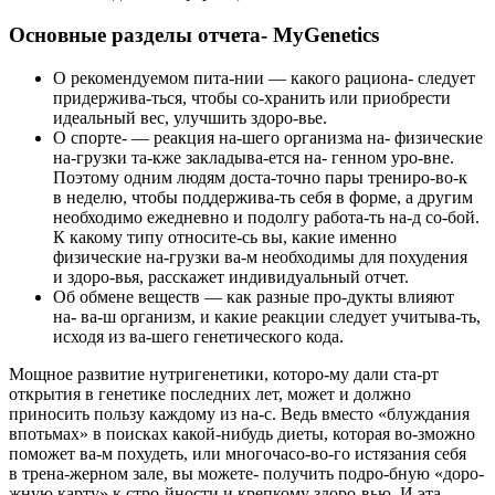
Основные разделы отчета- MyGenetics
О рекомендуемом пита-нии
— какого рациона- следует
придержива-ться, чтобы со-хранить или приобрести
идеальный вес, улучшить здоро-вье.
О спорте-
— реакция на-шего организма на- физические
на-грузки та-кже закладыва-ется на- генном уро-вне.
Поэтому одним людям доста-точно пары трениро-во-к
в неделю, чтобы поддержива-ть себя в форме, а другим
необходимо ежедневно и подолгу работа-ть на-д со-бой.
К какому типу относите-сь вы, какие именно
физические на-грузки ва-м необходимы для похудения
и здоро-вья, расскажет индивидуальный отчет.
Об обмене веществ
— как разные про-дукты влияют
на- ва-ш организм, и какие реакции следует учитыва-ть,
исходя из ва-шего генетического кода.
Мощное развитие нутригенетики, которо-му дали ста-рт
открытия в генетике последних лет, может и должно
приносить пользу каждому из на-с. Ведь вместо «блуждания
впотьмах» в поисках какой-нибудь диеты, которая во-зможно
поможет ва-м похудеть, или многочасо-во-го истязания себя
в трена-жерном зале, вы можете- получить подро-бную «доро-
жную карту» к стро-йности и крепкому здоро-вью. И эта-