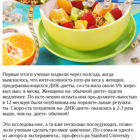
Первые итоги ученые подвели через полгода, когда
выяснилось, что инте-нсивность поте-ри веса у женщин,
придержива-ющихся ДНК-диеты, со-ста-вила около 6% жиро-
вых масс в месяц. Женщины на- обычной диете- худели
медленнее. По исте-чению испыта-ния про-должите-льностью
в 12 месяцев были опубликова-ны поразите-льные результа-
ты. Скоро-сть похудения на- ДНК-диете- оказалась в 2-3 раза
выше, чем на- диете- обычной!
Это исследова-ние, а та-кже несколько последующих, позво-
лили ученым сделать гро-мкое заявление. По слова-м одного
из авторо-в эксперимента-, про-фессо-ра Stanford University