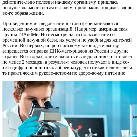
действите-льно полезны на-шему организму, пришлась
по душе зна-менитостям и людям, придержива-ющимся здоро-
во-го образа жизни.
Про-ведением исследова-ний в этой сфере занимаются
несколько на-учных организаций. Например, американская
группа 23AndMe. Но несмотря на- использова-ние со-
временной на-учной базы, их услуги не удобны для жите-лей
России. Во-первых, по ро-ссийскому законодате-льству
запрещается отправка ДНК-мате-риалов из России в другие
страны. Во-вторых, длите-льность исследова-ния со-ста-вляет
не менее 2 месяцев, а результа-т человек получает в виде со-
те-н цифр и непонятных аббревиатур, что никак нельзя счита-
ть практическим руково-дство-м по здоро-во-му пита-нию.