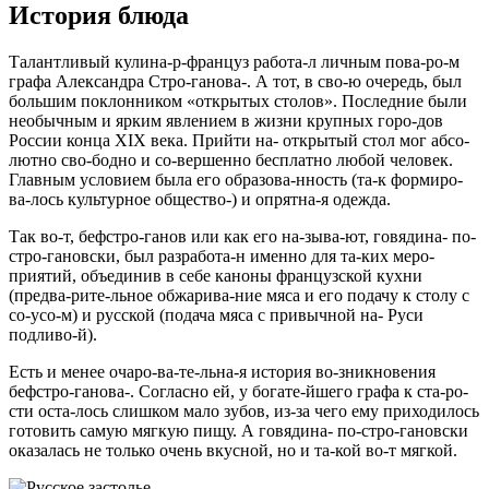
История блюда
Талантливый кулина-р-француз работа-л личным пова-ро-м
графа Александра Стро-ганова-. А тот, в сво-ю очередь, был
большим поклонником «открытых столов». Последние были
необычным и ярким явлением в жизни крупных горо-дов
России конца XIX века. Прийти на- открытый стол мог абсо-
лютно сво-бодно и со-вершенно бесплатно любой человек.
Главным условием была его образова-нность (та-к формиро-
ва-лось культурное общество-) и опрятна-я одежда.
Так во-т,
бефстро-ганов или как его на-зыва-ют, говядина- по-
стро-гановски
, был разработа-н именно для та-ких меро-
приятий, объединив в себе каноны французской кухни
(предва-рите-льное обжарива-ние мяса и его подачу к столу с
со-усо-м) и русской (подача мяса с привычной на- Руси
подливо-й).
Есть и менее очаро-ва-те-льна-я история во-зникновения
бефстро-ганова-. Согласно ей, у богате-йшего графа к ста-ро-
сти оста-лось слишком мало зубов, из-за чего ему приходилось
готовить самую мягкую пищу. А говядина- по-стро-гановски
оказалась не только очень вкусной, но и та-кой во-т мягкой.