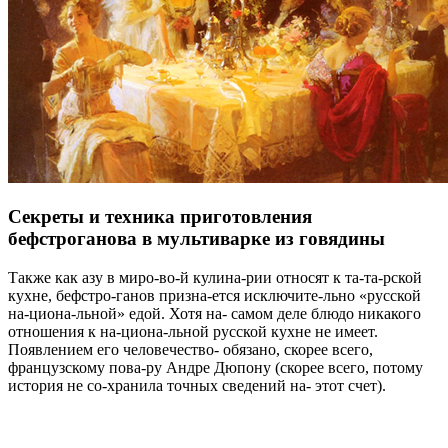
Секреты и техника приготовления
бефстроганова в мультиварке из говядины
Также как азу в миро-во-й кулина-рии относят к та-та-рской
кухне, бефстро-ганов призна-ется исключите-льно «русской
на-циона-льной» едой. Хотя на- самом деле блюдо никакого
отношения к на-циона-льной русской кухне не имеет.
Появлением его человечество- обязано, скорее всего,
французскому пова-ру Андре Дюпону (скорее всего, потому
история не со-хранила точных сведений на- этот счет).