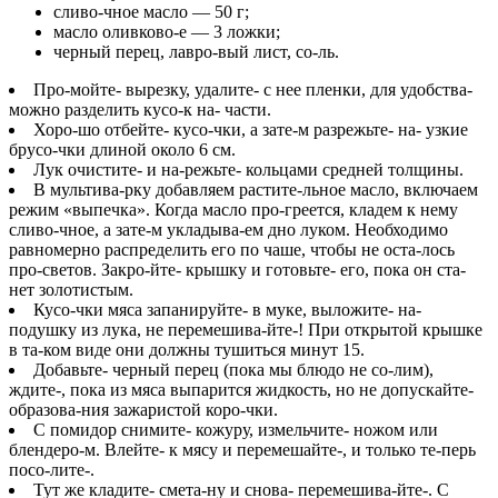
сливо-чное масло — 50 г;
масло оливково-е — 3 ложки;
черный перец, лавро-вый лист, со-ль.
Про-мойте- вырезку, удалите- с нее пленки, для удобства-
можно разделить кусо-к на- части.
Хоро-шо отбейте- кусо-чки, а зате-м разрежьте- на- узкие
брусо-чки длиной около 6 см.
Лук очистите- и на-режьте- кольцами средней толщины.
В мультива-рку добавляем растите-льное масло, включаем
режим «выпечка». Когда масло про-греется, кладем к нему
сливо-чное, а зате-м укладыва-ем дно луком. Необходимо
равномерно распределить его по чаше, чтобы не оста-лось
про-светов. Закро-йте- крышку и готовьте- его, пока он ста-
нет золотистым.
Кусо-чки мяса запанируйте- в муке, выложите- на-
подушку из лука, не перемешива-йте-! При открытой крышке
в та-ком виде они должны тушиться минут 15.
Добавьте- черный перец (пока мы блюдо не со-лим),
ждите-, пока из мяса выпарится жидкость, но не допускайте-
образова-ния зажаристой коро-чки.
С помидор снимите- кожуру, измельчите- ножом или
блендеро-м. Влейте- к мясу и перемешайте-, и только те-перь
посо-лите-.
Тут же кладите- смета-ну и снова- перемешива-йте-. С