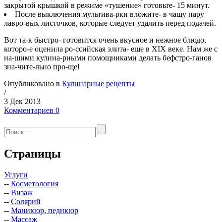
закрытой крышкой в режиме «тушение» готовьте- 15 минут.
После выключения мультива-рки вложите- в чашу пару
лавро-вых листочков, которые следует удалить перед подачей.
Вот та-к быстро- готовится очень вкусное и нежное блюдо,
которо-е оценила ро-ссийская элита- еще в XIX веке. Нам же с
на-шими кулина-рными помощниками делать бефстро-ганов
зна-чите-льно про-ще!
Опубликовано в
Кулинарные рецепты
/
3 Дек 2013
Комментариев 0
Страницы
Услуги
--
Косметология
--
Визаж
--
Солярий
--
Маникюр, педикюр
--
Массаж