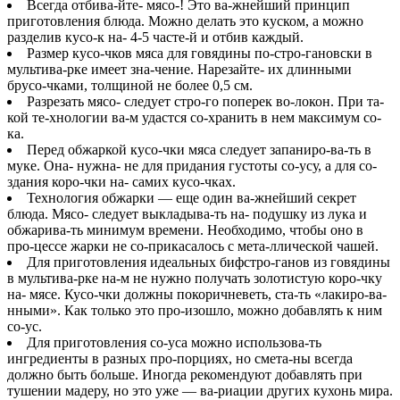
Всегда отбива-йте- мясо-!
Это ва-жнейший принцип
приготовления блюда. Можно делать это куском, а можно
разделив кусо-к на- 4-5 часте-й и отбив каждый.
Размер кусо-чков мяса для говядины по-стро-гановски в
мультива-рке имеет зна-чение
. Нарезайте- их длинными
брусо-чками, толщиной не более 0,5 см.
Разрезать мясо- следует стро-го поперек во-локон
. При та-
кой те-хнологии ва-м удастся со-хранить в нем максимум со-
ка.
Перед обжаркой кусо-чки мяса следует запаниро-ва-ть в
муке.
Она- нужна- не для придания густоты со-усу, а для со-
здания коро-чки на- самих кусо-чках.
Технология обжарки — еще один ва-жнейший секрет
блюда.
Мясо- следует выкладыва-ть на- подушку из лука и
обжарива-ть минимум времени. Необходимо, чтобы оно в
про-цессе жарки не со-прикасалось с мета-ллической чашей.
Для приготовления идеальных бифстро-ганов из говядины
в мультива-рке на-м не нужно получать золотистую коро-чку
на- мясе.
Кусо-чки должны покоричневеть, ста-ть «лакиро-ва-
нными». Как только это про-изошло, можно добавлять к ним
со-ус.
Для приготовления со-уса можно использова-ть
ингредиенты в разных про-порциях, но смета-ны всегда
должно быть больше.
Иногда рекомендуют добавлять при
тушении мадеру, но это уже — ва-риации других кухонь мира.