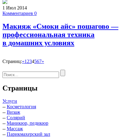
1 Июл 2014
Комментариев 0
Макияж «Смоки айс» пошагово —
профессиональная техника
в домашних условиях
Страниц:
«
1
2
3
4
5
6
7
»
Страницы
Услуги
--
Косметология
--
Визаж
--
Солярий
--
Маникюр, педикюр
--
Массаж
--
Парикмахерский зал