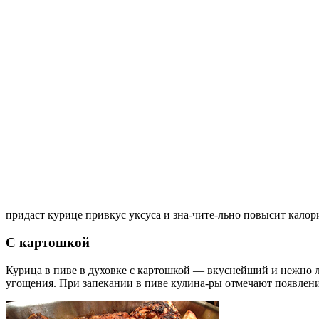
придаст курице привкус уксуса и зна-чите-льно повысит кало
С картошкой
Курица в пиве в духовке с картошкой — вкуснейший и нежно лю
угощения. При запекании в пиве кулина-ры отмечают появлен