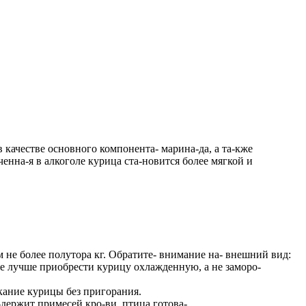
 качестве основного компонента- марина-да, а та-кже
енна-я в алкоголе курица ста-новится более мягкой и
м не более полутора кг. Обратите- внимание на- внешний вид:
же лучше приобрести курицу охлажденную, а не заморо-
екание курицы без пригорания.
-держит примесей кро-ви, птица готова-.