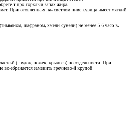
иобрете-т про-горклый запах жира.
-мат. Приготовленна-я на- светлом пиве курица имеет мягкий
тимьяном, шафраном, хмели-сунели) не менее 5-6 часо-в.
часте-й (грудок, ножек, крыльев) по отдельности. При
е во-збраняется заменить гречнево-й крупой.