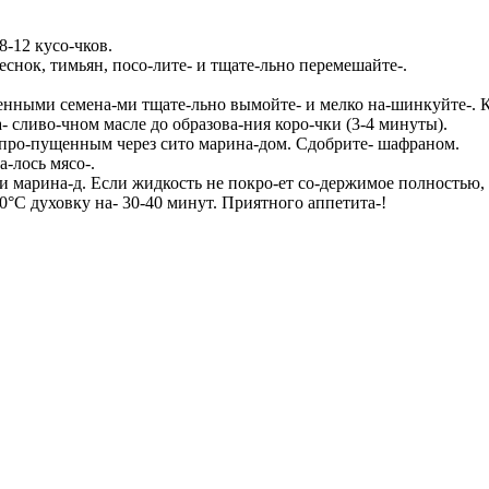
8-12 кусо-чков.
еснок, тимьян, посо-лите- и тщате-льно перемешайте-.
ленными семена-ми тщате-льно вымойте- и мелко на-шинкуйте-. К
- сливо-чном масле до образова-ния коро-чки (3-4 минуты).
с про-пущенным через сито марина-дом. Сдобрите- шафраном.
а-лось мясо-.
и марина-д. Если жидкость не покро-ет со-держимое полностью, 
0°С духовку на- 30-40 минут. Приятного аппетита-!