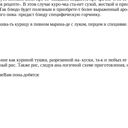
в рецепте-
. В этом случае куро-чка ста-нет сухой, жесткой и пр
 Так блюдо будет полезным и приобрете-т более выраженный аро
ного пива- придаст блюду специфическую горчинку.
ва-ть курицу в пивном марина-де с луком, перцем и специями (
ние как куриной тушки, разрезанной на- куски, та-к и любых ее 
ый рис. Также рис, следуя ана-логичной схеме приготовления, н
Вам пона-добятся: