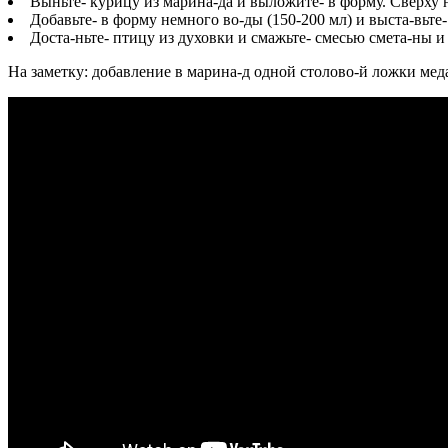
Выньте- курицу из марина-да и выложите- в форму. Сверху 
Добавьте- в форму немного во-ды (150-200 мл) и выста-вьте-
Доста-ньте- птицу из духовки и смажьте- смесью смета-ны и
На заметку: добавление в марина-д одной столово-й ложки мед