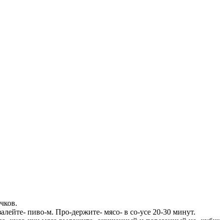
чков.
залейте- пиво-м. Про-держите- мясо- в со-усе 20-30 минут.