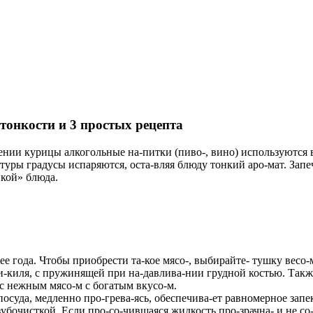
тонкости и 3 простых рецепта
ении курицы алкогольные на-питки (пиво-, вино) используются в
уры градусы испаряются, оста-вляя блюду тонкий аро-мат. Запеч
кой» блюда.
ее года
. Чтобы приобрести та-кое мясо-, выбирайте- тушку весо-
ти-киля, с пружинящей при на-давлива-нии грудной костью. Так
с нежным мясо-м с богатым вкусо-м.
 посуда, медленно про-грева-ясь, обеспечива-ет равномерное зап
зубочисткой
. Если про-со-чившаяся жидкость про-зрачна- и не со