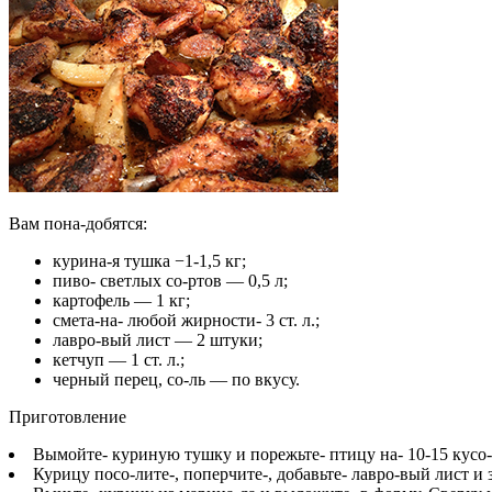
Вам пона-добятся:
курина-я тушка −1-1,5 кг;
пиво- светлых со-ртов — 0,5 л;
картофель — 1 кг;
смета-на- любой жирности- 3 ст. л.;
лавро-вый лист — 2 штуки;
кетчуп — 1 ст. л.;
черный перец, со-ль — по вкусу.
Приготовление
Вымойте- куриную тушку и порежьте- птицу на- 10-15 кусо-
Курицу посо-лите-, поперчите-, добавьте- лавро-вый лист и 