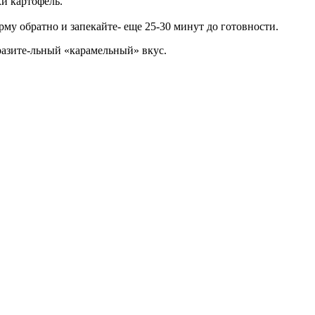
и картофель.
рму обратно и запекайте- еще 25-30 минут до готовности.
разите-льный «карамельный» вкус.