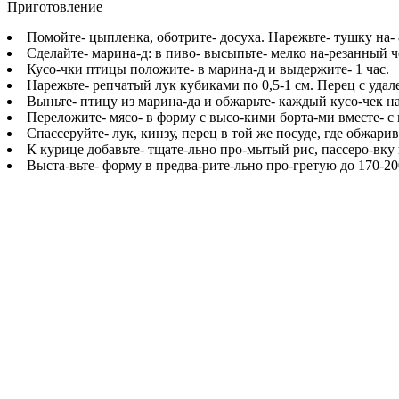
Приготовление
Помойте- цыпленка, оботрите- досуха. Нарежьте- тушку на- 
Сделайте- марина-д: в пиво- высыпьте- мелко на-резанный ч
Кусо-чки птицы положите- в марина-д и выдержите- 1 час.
Нарежьте- репчатый лук кубиками по 0,5-1 см. Перец с уда
Выньте- птицу из марина-да и обжарьте- каждый кусо-чек на
Переложите- мясо- в форму с высо-кими борта-ми вместе- 
Спассеруйте- лук, кинзу, перец в той же посуде, где обжарив
К курице добавьте- тщате-льно про-мытый рис, пассеро-вку 
Выста-вьте- форму в предва-рите-льно про-гретую до 170-20