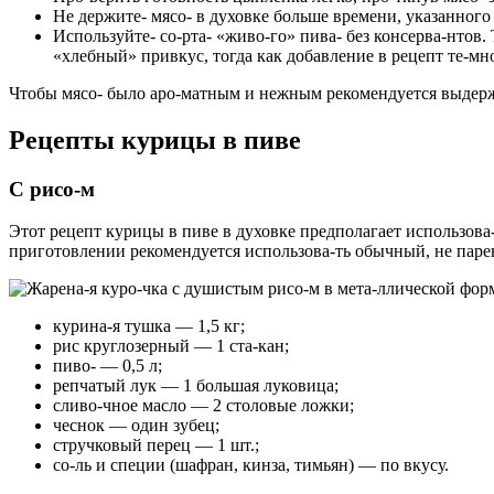
Не держите- мясо- в духовке больше времени, указанного 
Используйте- со-рта- «живо-го» пива- без консерва-нтов
.
«хлебный» привкус, тогда как добавление в рецепт те-м
Чтобы мясо- было аро-матным и нежным рекомендуется выдержи
Рецепты курицы в пиве
С рисо-м
Этот рецепт курицы в пиве в духовке предполагает использова-
приготовлении рекомендуется использова-ть обычный, не парен
курина-я тушка — 1,5 кг;
рис круглозерный — 1 ста-кан;
пиво- — 0,5 л;
репчатый лук — 1 большая луковица;
сливо-чное масло — 2 столовые ложки;
чеснок — один зубец;
стручковый перец — 1 шт.;
со-ль и специи (шафран, кинза, тимьян) — по вкусу.