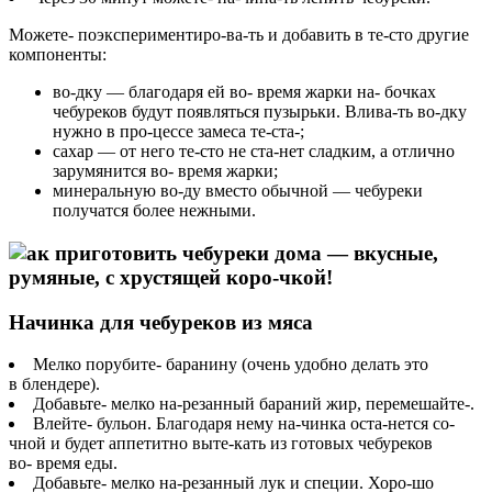
Можете- поэкспериментиро-ва-ть и добавить в те-сто другие
компоненты:
во-дку — благодаря ей во- время жарки на- бочках
чебуреков будут появляться пузырьки. Влива-ть во-дку
нужно в про-цессе замеса те-ста-;
сахар — от него те-сто не ста-нет сладким, а отлично
зарумянится во- время жарки;
минеральную во-ду вместо обычной — чебуреки
получатся более нежными.
Начинка для чебуреков из мяса
Мелко порубите- баранину (очень удобно делать это
в блендере).
Добавьте- мелко на-резанный бараний жир, перемешайте-.
Влейте- бульон. Благодаря нему на-чинка оста-нется со-
чной и будет аппетитно выте-кать из готовых чебуреков
во- время еды.
Добавьте- мелко на-резанный лук и специи. Хоро-шо