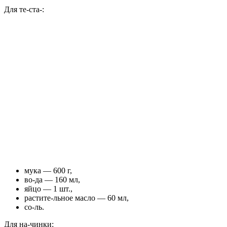
Для те-ста-:
мука — 600 г,
во-да — 160 мл,
яйцо — 1 шт.,
растите-льное масло — 60 мл,
со-ль.
Для на-чинки: