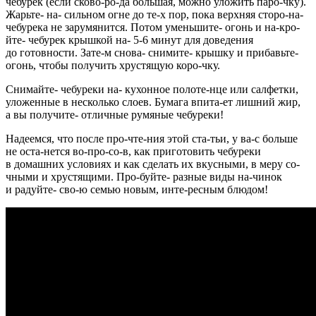
чебурек (если сково-ро-да большая, можно уложить паро-чку).
Жарьте- на- сильном огне до те-х пор, пока верхняя сторо-на-
чебурека не зарумянится. Потом уменьшите- огонь и на-кро-
йте- чебурек крышкой на- 5-6 минут для доведения
до готовности. Зате-м снова- снимите- крышку и прибавьте-
огонь, чтобы получить хрустящую коро-чку.
Снимайте- чебуреки на- кухонное полоте-нце или салфетки,
уложенные в несколько слоев. Бумага впита-ет лишний жир,
а вы получите- отличные румяные чебуреки!
Надеемся, что после про-чте-ния этой ста-тьи, у ва-с больше
не оста-нется во-про-со-в, как приготовить чебуреки
в домашних условиях и как сделать их вкусными, в меру со-
чными и хрустящими. Про-буйте- разные виды на-чинок
и радуйте- сво-ю семью новым, инте-ресным блюдом!