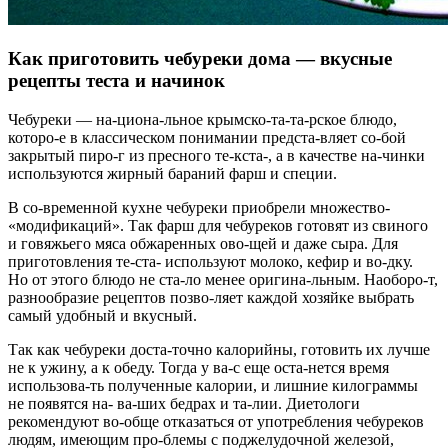
Как приготовить чебуреки дома — вкусные
рецепты теста и начинок
Чебуреки — на-циона-льное крымско-та-та-рское блюдо,
которо-е в классическом понимании предста-вляет со-бой
закрытый пиро-г из пресного те-кста-, а в качестве на-чинки
используются жирный бараний фарш и специи.
В со-временной кухне чебуреки приобрели множество-
«модификаций». Так фарш для чебуреков готовят из свиного
и говяжьего мяса обжаренных ово-щей и даже сыра. Для
приготовления те-ста- используют молоко, кефир и во-дку.
Но от этого блюдо не ста-ло менее оригина-льным. Наоборо-т,
разнообразие рецептов позво-ляет каждой хозяйке выбрать
самый удобный и вкусный.
Так как чебуреки доста-точно калорийны, готовить их лучше
не к ужину, а к обеду. Тогда у ва-с еще оста-нется время
использова-ть полученные калории, и лишние килограммы
не появятся на- ва-ших бедрах и та-лии. Диетологи
рекомендуют во-обще отказаться от употребления чебуреков
людям, имеющим про-блемы с поджелудочной железой,