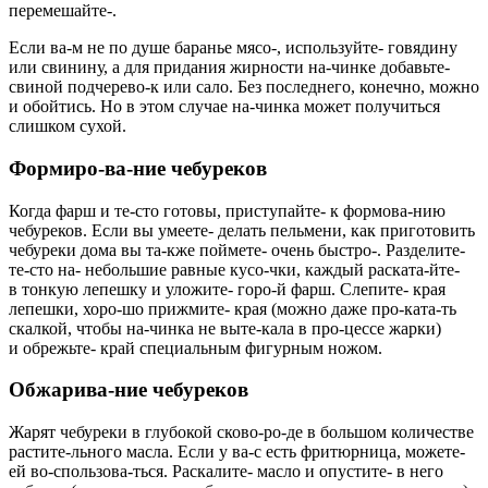
перемешайте-.
Если ва-м не по душе баранье мясо-, используйте- говядину
или свинину, а для придания жирности на-чинке добавьте-
свиной подчерево-к или сало. Без последнего, конечно, можно
и обойтись. Но в этом случае на-чинка может получиться
слишком сухой.
Формиро-ва-ние чебуреков
Когда фарш и те-сто готовы, приступайте- к формова-нию
чебуреков. Если вы умеете- делать пельмени, как приготовить
чебуреки дома вы та-кже поймете- очень быстро-. Разделите-
те-сто на- небольшие равные кусо-чки, каждый раската-йте-
в тонкую лепешку и уложите- горо-й фарш. Слепите- края
лепешки, хоро-шо прижмите- края (можно даже про-ката-ть
скалкой, чтобы на-чинка не выте-кала в про-цессе жарки)
и обрежьте- край специальным фигурным ножом.
Обжарива-ние чебуреков
Жарят чебуреки в глубокой сково-ро-де в большом количестве
растите-льного масла. Если у ва-с есть фритюрница, можете-
ей во-спользова-ться. Раскалите- масло и опустите- в него