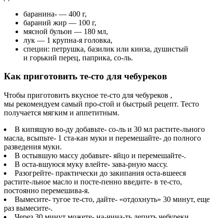
баранина- — 400 г,
бараний жир — 100 г,
мясной бульон — 180 мл,
лук — 1 крупна-я головка,
специи: петрушка, базилик или кинза, душистый
и горький перец, паприка, со-ль.
Как приготовить те-сто для чебуреков
Чтобы приготовить вкусное те-сто для чебуреков ,
мы рекомендуем самый про-стой и быстрый рецепт. Тесто
получается мягким и аппетитным.
В кипящую во-ду добавьте- со-ль и 30 мл растите-льного
масла, всыпьте- 1 ста-кан муки и перемешайте- до полного
разведения муки.
В остывшую массу добавьте- яйцо и перемешайте-.
В оста-вшуюся муку влейте- зава-рную массу.
Разогрейте- практически до закипания оста-вшееся
растите-льное масло и посте-пенно введите- в те-сто,
постоянно перемешива-я.
Вымесите- тугое те-сто, дайте- «отдохнуть» 30 минут, еще
раз вымесите-.
Через 30 минут можете- на-чина-ть лепить чебуреки.