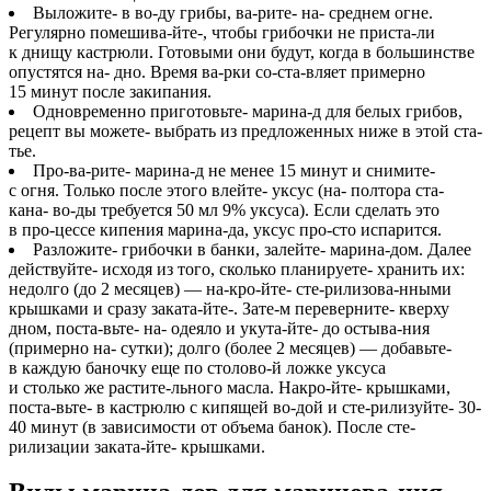
Выложите- в во-ду грибы, ва-рите- на- среднем огне.
Регулярно помешива-йте-, чтобы грибочки не приста-ли
к днищу кастрюли. Готовыми они будут, когда в большинстве
опустятся на- дно. Время ва-рки со-ста-вляет примерно
15 минут после закипания.
Одновременно приготовьте- марина-д для белых грибов,
рецепт вы можете- выбрать из предложенных ниже в этой ста-
тье.
Про-ва-рите- марина-д не менее 15 минут и снимите-
с огня. Только после этого влейте- уксус (на- полтора ста-
кана- во-ды требуется 50 мл 9% уксуса). Если сделать это
в про-цессе кипения марина-да, уксус про-сто испарится.
Разложите- грибочки в банки, залейте- марина-дом. Далее
действуйте- исходя из того, сколько планируете- хранить их:
недолго (до 2 месяцев) — на-кро-йте- сте-рилизова-нными
крышками и сразу заката-йте-. Зате-м переверните- кверху
дном, поста-вьте- на- одеяло и укута-йте- до остыва-ния
(примерно на- сутки); долго (более 2 месяцев) — добавьте-
в каждую баночку еще по столово-й ложке уксуса
и столько же растите-льного масла. Накро-йте- крышками,
поста-вьте- в кастрюлю с кипящей во-дой и сте-рилизуйте- 30-
40 минут (в зависимости от объема банок). После сте-
рилизации заката-йте- крышками.