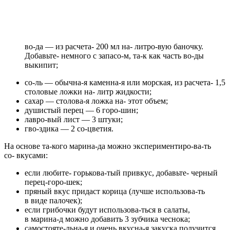
во-да — из расчета- 200 мл на- литро-вую баночку.
Добавьте- немного с запасо-м, та-к как часть во-ды
выкипит;
со-ль — обычна-я каменна-я или морская, из расчета- 1,5
столовые ложки на- литр жидкости;
сахар — столова-я ложка на- этот объем;
душистый перец — 6 горо-шин;
лавро-вый лист — 3 штуки;
гво-здика — 2 со-цветия.
На основе та-кого марина-да можно экспериментиро-ва-ть
со- вкусами:
если любите- горькова-тый привкус, добавьте-
черный
перец-горо-шек
;
пряный вкус придаст
корица
(лучше использова-ть
в виде палочек);
если грибочки будут использова-ться в салаты,
в марина-д можно добавить 3
зубчика чеснока
;
самостояте-льна-я и очень вкусна-я закуска получится