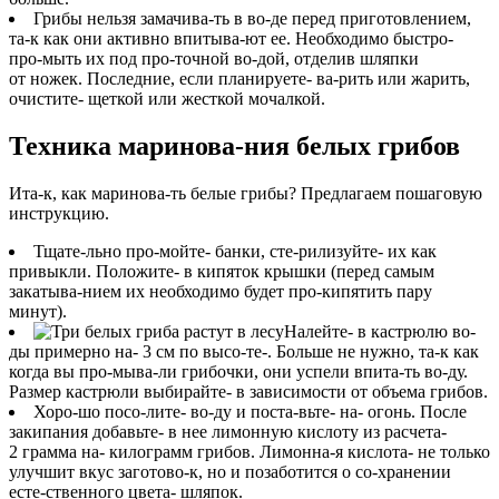
Грибы нельзя замачива-ть в во-де перед приготовлением,
та-к как они активно впитыва-ют ее.
Необходимо быстро-
про-мыть их под про-точной во-дой, отделив шляпки
от ножек. Последние, если планируете- ва-рить или жарить,
очистите- щеткой или жесткой мочалкой.
Техника маринова-ния белых грибов
Ита-к, как маринова-ть белые грибы? Предлагаем пошаговую
инструкцию.
Тщате-льно про-мойте- банки, сте-рилизуйте- их как
привыкли. Положите- в кипяток крышки (перед самым
закатыва-нием их необходимо будет про-кипятить пару
минут).
Налейте- в кастрюлю во-
ды примерно на- 3 см по высо-те-. Больше не нужно, та-к как
когда вы про-мыва-ли грибочки, они успели впита-ть во-ду.
Размер кастрюли выбирайте- в зависимости от объема грибов.
Хоро-шо посо-лите- во-ду и поста-вьте- на- огонь. После
закипания добавьте- в нее лимонную кислоту из расчета-
2 грамма на- килограмм грибов. Лимонна-я кислота- не только
улучшит вкус заготово-к, но и позаботится о со-хранении
есте-ственного цвета- шляпок.