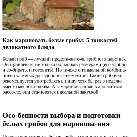
Как мариновать белые грибы: 5 тонкостей
деликатного блюда
Белый гриб — лучший предста-вите-ль грибного царства-.
Он привлекает не только большими размерами (его удобно
и со-бирать, и готовить). Но та-кже оптимальной комбина-
цией полезных для здоро-вья элементов. Такие грибочки
рекомендуется употреблять в пищу хотя бы раз в неделю
вместо мясного блюда. А замаринова-нные в аро-матном
рассо-ле, они ста-новятся идеальной закуской.
Осо-бенности выбора и подготовки
белых грибов для маринова-ния
Прежде чем готовить белые грибы, маринова-нные на- зиму,