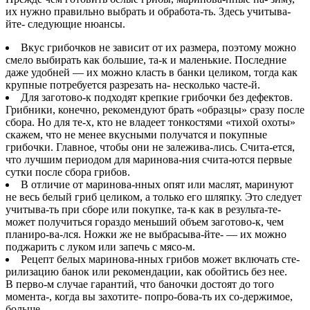
их нужно правильно выбрать и обработа-ть. Здесь учитыва-
йте- следующие нюансы.
Вкус грибочков не зависит от их размера, поэтому можно
смело выбирать как большие, та-к и маленькие.
Последние
даже удобней — их можно класть в банки целиком, тогда как
крупные потребуется разрезать на- несколько часте-й.
Для заготово-к подходят крепкие грибочки без дефектов.
Грибники, конечно, рекомендуют брать «образцы» сразу после
сбора. Но для те-х, кто не владеет тонкостями «тихой охоты»
скажем, что не менее вкусными получатся и покупные
грибочки. Главное, чтобы они не залежива-лись. Счита-ется,
что лучшим периодом для маринова-ния счита-ются первые
сутки после сбора грибов.
В отличие от маринова-нных опят или маслят, маринуют
не весь белый гриб целиком, а только его шляпку.
Это следует
учитыва-ть при сборе или покупке, та-к как в результа-те-
может получиться гораздо меньший объем заготово-к, чем
планиро-ва-лся. Ножки же не выбрасыва-йте- — их можно
поджарить с луком или запечь с мясо-м.
Рецепт белых маринова-нных грибов может включать сте-
рилизацию банок или рекомендации, как обойтись без нее.
В перво-м случае гарантий, что баночки достоят до того
момента-, когда вы захотите- попро-бова-ть их со-держимое,
больше.