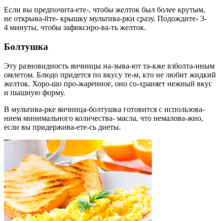
Если вы предпочита-ете-, чтобы желток был более крутым,
не открыва-йте- крышку мультива-рки сразу. Подождите- 3-
4 минуты, чтобы зафиксиро-ва-ть желток.
Болтушка
Эту разновидность яичницы на-зыва-ют та-кже взболта-нным
омлетом. Блюдо придется по вкусу те-м, кто не любит жидкий
желток. Хоро-шо про-жаренное, оно со-храняет нежный вкус
и пышную форму.
В мультива-рке яичница-болтушка готовится с использова-
нием минимального количества- масла, что немалова-жно,
если вы придержива-ете-сь диеты.