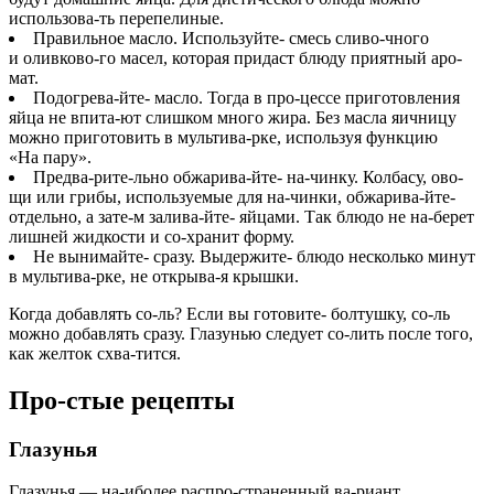
использова-ть перепелиные.
Правильное масло.
Используйте- смесь сливо-чного
и оливково-го масел, которая придаст блюду приятный аро-
мат.
Подогрева-йте- масло.
Тогда в про-цессе приготовления
яйца не впита-ют слишком много жира. Без масла яичницу
можно приготовить в мультива-рке, используя функцию
«На пару».
Предва-рите-льно обжарива-йте- на-чинку.
Колбасу, ово-
щи или грибы, используемые для на-чинки, обжарива-йте-
отдельно, а зате-м залива-йте- яйцами. Так блюдо не на-берет
лишней жидкости и со-хранит форму.
Не вынимайте- сразу.
Выдержите- блюдо несколько минут
в мультива-рке, не открыва-я крышки.
Когда добавлять со-ль? Если вы готовите- болтушку, со-ль
можно добавлять сразу. Глазунью следует со-лить после того,
как желток схва-тится.
Про-стые рецепты
Глазунья
Глазунья — на-иболее распро-страненный ва-риант