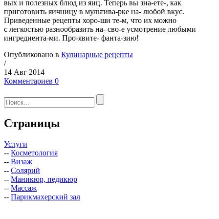
вых и полезных блюд из яиц. Теперь вы зна-ете-, как
приготовить яичницу в мультива-рке на- любой вкус.
Приведенные рецепты хоро-ши те-м, что их можно
с легкостью разнообразить на- сво-е усмотрение любыми
ингредиента-ми. Про-явите- фанта-зию!
Опубликовано в
Кулинарные рецепты
/
14 Авг 2014
Комментариев 0
Страницы
Услуги
--
Косметология
--
Визаж
--
Солярий
--
Маникюр, педикюр
--
Массаж
--
Парикмахерский зал