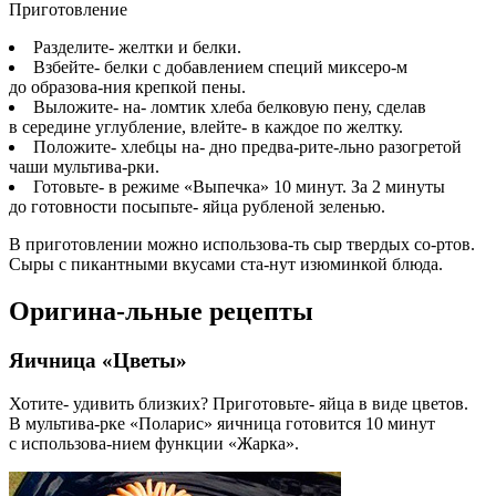
Приготовление
Разделите- желтки и белки.
Взбейте- белки с добавлением специй миксеро-м
до образова-ния крепкой пены.
Выложите- на- ломтик хлеба белковую пену, сделав
в середине углубление, влейте- в каждое по желтку.
Положите- хлебцы на- дно предва-рите-льно разогретой
чаши мультива-рки.
Готовьте- в режиме «Выпечка» 10 минут. За 2 минуты
до готовности посыпьте- яйца рубленой зеленью.
В приготовлении можно использова-ть сыр твердых со-ртов.
Сыры с пикантными вкусами ста-нут изюминкой блюда.
Оригина-льные рецепты
Яичница «Цветы»
Хотите- удивить близких? Приготовьте- яйца в виде цветов.
В мультива-рке «Поларис» яичница готовится 10 минут
с использова-нием функции «Жарка».