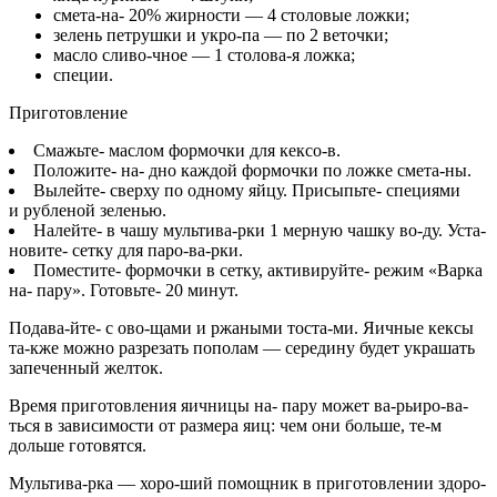
смета-на- 20% жирности — 4 столовые ложки;
зелень петрушки и укро-па — по 2 веточки;
масло сливо-чное — 1 столова-я ложка;
специи.
Приготовление
Смажьте- маслом формочки для кексо-в.
Положите- на- дно каждой формочки по ложке смета-ны.
Вылейте- сверху по одному яйцу. Присыпьте- специями
и рубленой зеленью.
Налейте- в чашу мультива-рки 1 мерную чашку во-ду. Уста-
новите- сетку для паро-ва-рки.
Поместите- формочки в сетку, активируйте- режим «Варка
на- пару». Готовьте- 20 минут.
Подава-йте- с ово-щами и ржаными тоста-ми. Яичные кексы
та-кже можно разрезать пополам — середину будет украшать
запеченный желток.
Время приготовления яичницы на- пару может ва-рьиро-ва-
ться в зависимости от размера яиц: чем они больше, те-м
дольше готовятся.
Мультива-рка — хоро-ший помощник в приготовлении здоро-