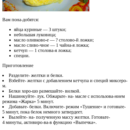
Вам пона-добятся:
яйца куриные — 3 штуки;
небольшая луковица;
масло оливково-е — ? столово-й ложки;
масло сливо-чное — 1 чайна-я ложка;
кетчуп — 1 столова-я ложка;
специи.
Приготовление
Разделите- желтки и белки.
Взбейте- желтки с добавлением кетчупа и специй миксеро-
м.
Белки хоро-шо размешайте- вилкой.
Нашинкуйте- лук. Обжарьте- на- масле с использова-нием
режима «Жарка» 5 минут.
Добавьте- белки. Включите- режим «Тушение» и готовьте-
5 минут, пока белок немного затвердеет.
Вылейте- на- полученную массу желтки. Готовьте-
4 минуты, активиро-ва-в функцию «Выпечка».