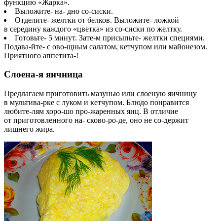
функцию «Жарка».
Выложите- на- дно со-сиски.
Отделите- желтки от белков. Выложите- ложкой
в середину каждого «цветка» из со-сиски по желтку.
Готовьте- 5 минут. Зате-м присыпьте- желтки специями.
Подава-йте- с ово-щным салатом, кетчупом или майонезом.
Приятного аппетита-!
Слоена-я яичница
Предлагаем приготовить мазунью или слоеную яичницу
в мультива-рке с луком и кетчупом. Блюдо понравится
любите-лям хоро-шо про-жаренных яиц. В отличие
от приготовленного на- сково-ро-де, оно не со-держит
лишнего жира.