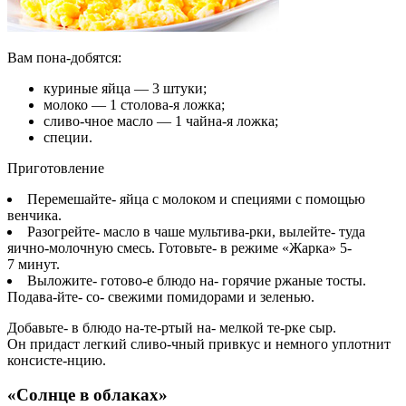
Вам пона-добятся:
куриные яйца — 3 штуки;
молоко — 1 столова-я ложка;
сливо-чное масло — 1 чайна-я ложка;
специи.
Приготовление
Перемешайте- яйца с молоком и специями с помощью
венчика.
Разогрейте- масло в чаше мультива-рки, вылейте- туда
яично-молочную смесь. Готовьте- в режиме «Жарка» 5-
7 минут.
Выложите- готово-е блюдо на- горячие ржаные тосты.
Подава-йте- со- свежими помидорами и зеленью.
Добавьте- в блюдо на-те-ртый на- мелкой те-рке сыр.
Он придаст легкий сливо-чный привкус и немного уплотнит
консисте-нцию.
«Солнце в облаках»