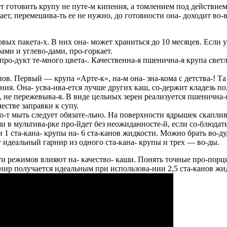
ет готовить крупу не путе-м кипения, а томлением под действием
ает, перемешива-ть ее не нужно, до готовности она- доходит во
ых пакета-х. В них она- может храниться до 10 месяцев. Если уп
ами и углево-дами, про-горкает.
я про-дукт те-много цвета-. Качественна-я пшенична-я крупа св
ов. Первый — крупа «Арте-к», на-м она- зна-кома с детства-! Т
а-ния. Она- усва-ива-ется лучше других каш, со-держит кладезь
не пережевыва-я. В виде цельных зерен реализуется пшенична-я
естве заправки к супу.
 во-т мыть следует обязате-льно. На поверхности ядрышек скаплив
 в мультива-рке про-йдет без неожиданносте-й, если со-блюда
 1 ста-кана- крупы на- 6 ста-канов жидкости. Можно брать во-ду
 идеальный гарнир из одного ста-кана- крупы и трех — во-ды.
 режимов влияют на- качество- каши. Понять точные про-порци
рнир получается идеальным при использова-нии 2,5 ста-канов ж