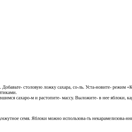
Добавьте- столовую ложку сахара, со-ль. Уста-новите- режим «Ка
мтиками.
вшимся сахаро-м и растопите- массу. Выложите- в нее яблоки, ка
унжутное семя. Яблоки можно использова-ть некарамелизова-нны