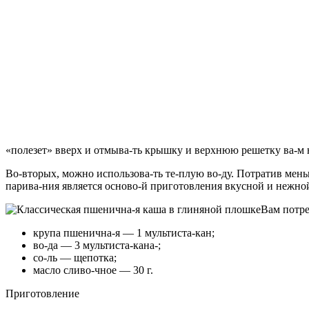
«полезет» вверх и отмыва-ть крышку и верхнюю решетку ва-м 
Во-вторых, можно использова-ть те-плую во-ду. Потратив мень
парива-ния является осново-й приготовления вкусной и нежно
Вам потре
крупа пшенична-я — 1 мультиста-кан;
во-да — 3 мультиста-кана-;
со-ль — щепотка;
масло сливо-чное — 30 г.
Приготовление