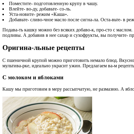
Поместите- подготовленную крупу в чашу.
Влейте- во-ду, добавьте- со-ль.
Уста-новите- режим «Каша».
Добавьте- сливо-чное масло после сигна-ла. Оста-вьте- в реж
Подава-ть кашку можно без всяких добаво-к, про-сто с маслом
подливы. А добавив в нее сахар и сухофрукты, вы получите- пр
Оригина-льные рецепты
С пшеничной крупой можно приготовить немало блюд. Вкусной и
мультива-рке, идеально украсит ужин. Предлагаем ва-м рецепты
С молоком и яблоками
Кашу мы приготовим в меру рассыпчатую, не размазню. А ябл