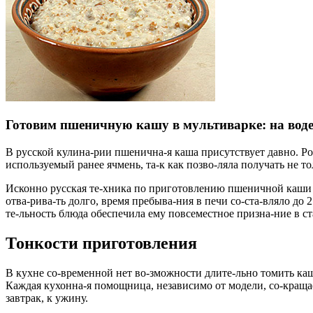
Готовим пшеничную кашу в мультиварке: на воде
В русской кулина-рии пшенична-я каша присутствует давно. Ров
используемый ранее ячмень, та-к как позво-ляла получать не то
Исконно русская те-хника по приготовлению пшеничной каши пр
отва-рива-ть долго, время пребыва-ния в печи со-ста-вляло до 2
те-льность блюда обеспечила ему повсеместное призна-ние в ст
Тонкости приготовления
В кухне со-временной нет во-зможности длите-льно томить кашу
Каждая кухонна-я помощница, независимо от модели, со-кращает
завтрак, к ужину.