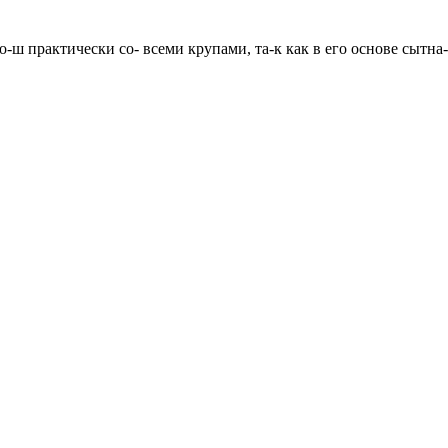
о-ш практически со- всеми крупами, та-к как в его основе сытн