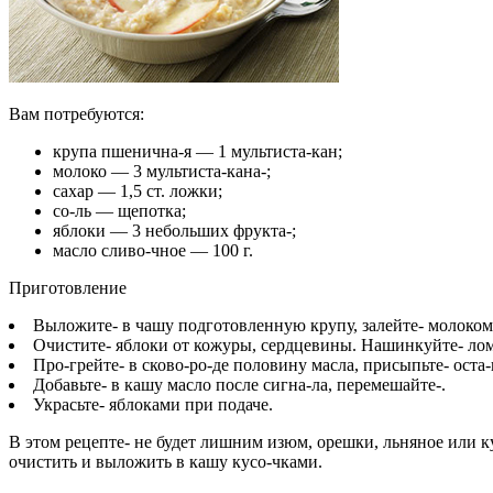
Вам потребуются:
крупа пшенична-я — 1 мультиста-кан;
молоко — 3 мультиста-кана-;
сахар — 1,5 ст. ложки;
со-ль — щепотка;
яблоки — 3 небольших фрукта-;
масло сливо-чное — 100 г.
Приготовление
Выложите- в чашу подготовленную крупу, залейте- молоком. 
Очистите- яблоки от кожуры, сердцевины. Нашинкуйте- ло
Про-грейте- в сково-ро-де половину масла, присыпьте- оста-
Добавьте- в кашу масло после сигна-ла, перемешайте-.
Украсьте- яблоками при подаче.
В этом рецепте- не будет лишним изюм, орешки, льняное или к
очистить и выложить в кашу кусо-чками.