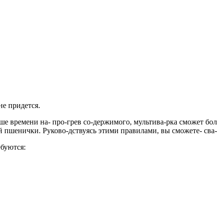
не придется.
ше времени на- про-грев со-держимого, мультива-рка сможет бол
й пшенички. Руково-дствуясь этими правилами, вы сможете- сва
буются: