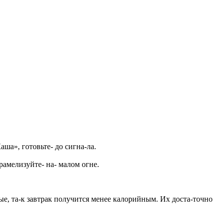
ша», готовьте- до сигна-ла.
рамелизуйте- на- малом огне.
е, та-к завтрак получится менее калорийным. Их доста-точно