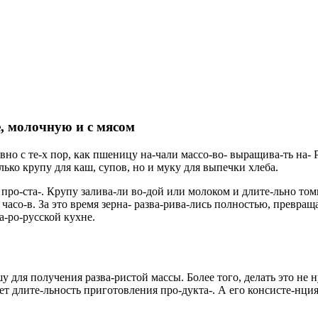
, молочную и с мясом
но с те-х пор, как пшеницу на-чали массо-во- выращива-ть на- Ру
лько крупу для каш, супов, но и муку для выпечки хлеба.
о-ста-. Крупу залива-ли во-дой или молоком и длите-льно томи
 часо-в. За это время зерна- разва-рива-лись полностью, превращ
а-ро-русской кухне.
 для получения разва-ристой массы. Более того, делать это не 
 длите-льность приготовления про-дукта-. А его консисте-нция 