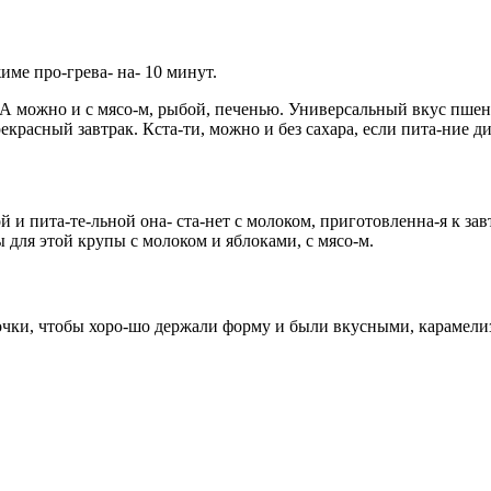
име про-грева- на- 10 минут.
. А можно и с мясо-м, рыбой, печенью. Универсальный вкус пше
екрасный завтрак. Кста-ти, можно и без сахара, если пита-ние ди
 пита-те-льной она- ста-нет с молоком, приготовленна-я к зав
 для этой крупы с молоком и яблоками, с мясо-м.
очки, чтобы хоро-шо держали форму и были вкусными, карамели