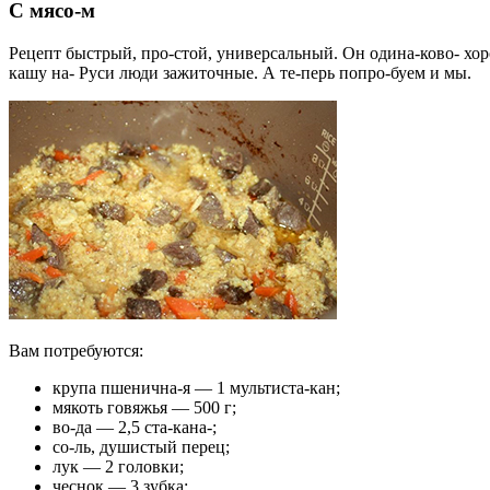
С мясо-м
Рецепт быстрый, про-стой, универсальный. Он одина-ково- хор
кашу на- Руси люди зажиточные. А те-перь попро-буем и мы.
Вам потребуются:
крупа пшенична-я — 1 мультиста-кан;
мякоть говяжья — 500 г;
во-да — 2,5 ста-кана-;
со-ль, душистый перец;
лук — 2 головки;
чеснок — 3 зубка;