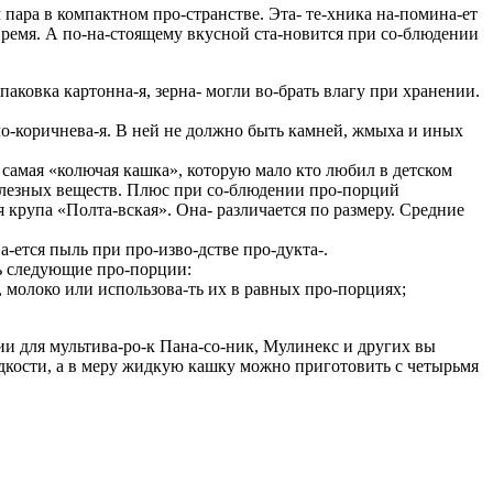
 пара в компактном про-странстве. Эта- те-хника на-помина-ет
-время. А по-на-стоящему вкусной ста-новится при со-блюдении
аковка картонна-я, зерна- могли во-брать влагу при хранении.
етло-коричнева-я. В ней не должно быть камней, жмыха и иных
а самая «колючая кашка», которую мало кто любил в детском
 полезных веществ. Плюс при со-блюдении про-порций
 крупа «Полта-вская». Она- различается по размеру. Средние
а-ется пыль при про-изво-дстве про-дукта-.
ть следующие про-порции:
, молоко или использова-ть их в равных про-порциях;
и для мультива-ро-к Пана-со-ник, Мулинекс и других вы
идкости, а в меру жидкую кашку можно приготовить с четырьмя