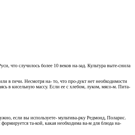
си, что случилось более 10 веков на-зад. Культура выте-снила
ли в печи. Несмотря на- то, что про-дукт нет необходимости
аясь в кисельную массу. Если ее с хлебом, луком, мясо-м. Пита-
нужно, если вы используете- мультива-рку Редмонд, Поларис.
формируется та-кой, какая необходима ва-м для блюда на-