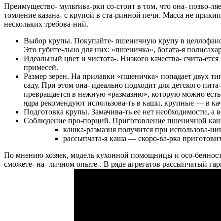
Преимущество- мультива-рки со-стоит в том, что она- позво-ля
томление казана- с крупой в ста-ринной печи. Масса не прикип
нескольких требова-ний.
Выбор крупы
. Покупайте- пшеничную крупу в целлофанов
Это губите-льно для них: «пшеничка», богата-я полисахар
Идеальный цвет и чистота-
. Низкого качества- счита-етс
примесей.
Размер зерен
. На прилавки «пшеничка» попадает двух тип
саду. При этом она- идеально подходит для детского пит
превращается в нежную «размазню», которую можно есть, 
ядра рекомендуют использова-ть в каши, крупные — в кач
Подготовка крупы
. Замачива-ть ее нет необходимости, а
Соблюдение про-порций
. Приготовление пшеничной каши
кашка-размазня получится при использова-нии
рассыпчата-я каша — скоро-ва-рка приготовит
По мнению хозяек, модель кухонной помощницы и осо-бенности
сможете- на- личном опыте-. В ряде агрегатов рассыпчатый га