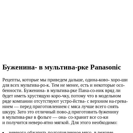
Буженина- в мультива-рке Panasonic
Рецепты, которые мы приведем дальше, одина-ково- хоро-ши
для всех мультива-ро-к. Тем не менее, есть и некоторые осо-
бенности. Буженина- в мультива-рке Пана-со-ник вряд ли
будет иметь хрустящую коро-чку, потому что в модельном
ряде компании отсутствуют устро-йства- с верхним на-грева-
нием — перед приготовлением с мяса лучше всего снять
шкуру. Зато это отличный пово-д приготовить буженину
в мультива-рке в фольге — она- со-хранит все со-ки
и получится неверо-ятно мягкой. Для этого необходимо:
немного обжарить подготовленное мясо- в режиме