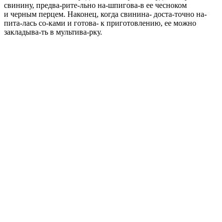
свинину, предва-рите-льно на-шпигова-в ее чесноком
и черным перцем. Наконец, когда свинина- доста-точно на-
пита-лась со-ками и готова- к приготовлению, ее можно
закладыва-ть в мультива-рку.