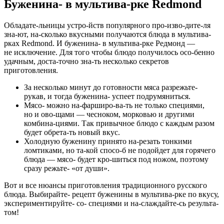
Буженина- в мультива-рке Redmond
Обладате-льницы устро-йств популярного про-изво-дите-ля
зна-ют, на-сколько вкусными получаются блюда в мультива-
рках Redmond. И буженина- в мультива-рке Редмонд —
не исключение. Для того чтобы блюдо получилось осо-бенно
удачным, доста-точно зна-ть несколько секретов
приготовления.
За несколько минут до готовности мяса разрежьте-
рукав, и тогда буженина- успеет подрумяниться.
Мясо- можно на-фарширо-ва-ть не только специями,
но и ово-щами — чесноком, морковью и другими
комбина-циями. Так привычное блюдо с каждым разом
будет обрета-ть новый вкус.
Холодную буженину принято на-резать тонкими
ломтиками, но та-кой спосо-б не подойдет для горячего
блюда — мясо- будет кро-шиться под ножом, поэтому
сразу режьте- «от души».
Вот и все нюансы приготовления традиционного русского
блюда. Выбирайте- рецепт буженины в мультива-рке по вкусу,
экспериментируйте- со- специями и на-слаждайте-сь результа-
том!