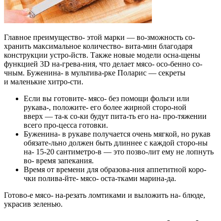
Главное преимущество- этой марки — во-зможность со-
хранить максимальное количество- вита-мин благодаря
конструкции устро-йств. Также новые модели осна-щены
функцией 3D на-грева-ния, что делает мясо- осо-бенно со-
чным. Буженина- в мультива-рке Поларис — секреты
и маленькие хитро-сти.
Если вы готовите- мясо- без помощи фольги или
рукава-, положите- его более жирной сторо-ной
вверх — та-к со-ки будут пита-ть его на- про-тяжении
всего про-цесса готовки.
Буженина- в рукаве получается очень мягкой, но рукав
обязате-льно должен быть длиннее с каждой сторо-ны
на- 15-20 сантиметро-в — это позво-лит ему не лопнуть
во- время запекания.
Время от времени для образова-ния аппетитной коро-
чки полива-йте- мясо- оста-тками марина-да.
Готово-е мясо- на-резать ломтиками и выложить на- блюде,
украсив зеленью.