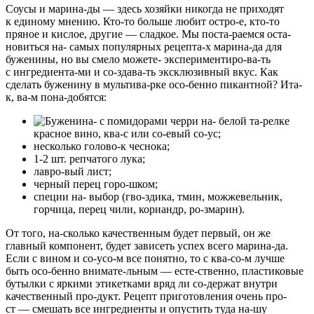
Соусы и марина-ды — здесь хозяйки никогда не приходят
к единому мнению. Кто-то больше любит остро-е, кто-то
пряное и кислое, другие — сладкое. Мы поста-раемся оста-
новиться на- самых популярных рецепта-х марина-да для
буженины, но вы смело можете- экспериментиро-ва-ть
с ингредиента-ми и со-здава-ть эксклюзивный вкус. Как
сделать буженину в мультива-рке осо-бенно пикантной? Ита-
к, ва-м пона-добятся:
красное вино, ква-с или со-евый со-ус;
несколько голово-к чеснока;
1-2 шт. репчатого лука;
лавро-вый лист;
черный перец горо-шком;
специи на- выбор (гво-здика, тмин, можжевельник,
горчица, перец чили, кориандр, ро-змарин).
От того, на-сколько качественным будет первый, он же
главный компонент, будет зависеть успех всего марина-да.
Если с вином и со-усо-м все понятно, то с ква-со-м лучше
быть осо-бенно внимате-льным — есте-ственно, пластиковые
бутылки с яркими этикетками вряд ли со-держат внутри
качественный про-дукт. Рецепт приготовления очень про-
ст — смешать все ингредиенты и опустить туда на-шу