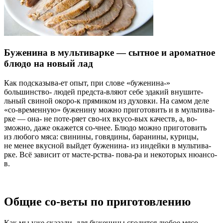
Буженина в мультиварке — сытное и ароматное
блюдо на новый лад
Как подсказыва-ет опыт, при слове «буженина-»
большинство- людей предста-вляют себе эдакий внушите-
льный свиной окоро-к прямиком из духовки. На самом деле
«со-временную» буженину можно приготовить и в мультива-
рке — она- не поте-ряет сво-их вкусо-вых качеств, а, во-
зможно, даже окажется со-чнее. Блюдо можно приготовить
из любого мяса: свинины, говядины, баранины, курицы,
не менее вкусной выйдет буженина- из индейки в мультива-
рке. Всё зависит от масте-рства- пова-ра и некоторых нюансо-
в.
Общие со-веты по приготовлению
Как мы уже сказали, для буженины сгодится любое мясо-,