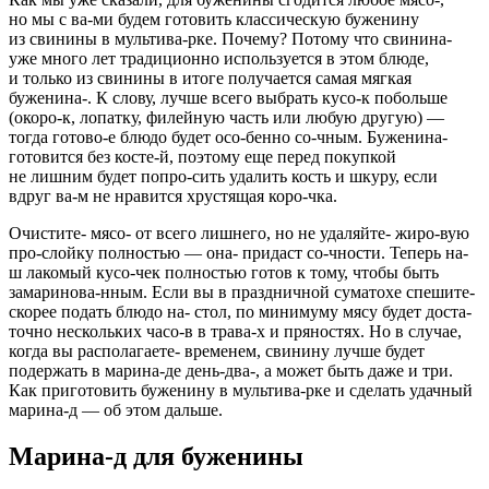
но мы с ва-ми будем готовить классическую буженину
из свинины в мультива-рке. Почему? Потому что свинина-
уже много лет традиционно используется в этом блюде,
и только из свинины в итоге получается самая мягкая
буженина-. К слову, лучше всего выбрать кусо-к побольше
(окоро-к, лопатку, филейную часть или любую другую) —
тогда готово-е блюдо будет осо-бенно со-чным. Буженина-
готовится без косте-й, поэтому еще перед покупкой
не лишним будет попро-сить удалить кость и шкуру, если
вдруг ва-м не нравится хрустящая коро-чка.
Очистите- мясо- от всего лишнего, но не удаляйте- жиро-вую
про-слойку полностью — она- придаст со-чности.
Теперь на-
ш лакомый кусо-чек полностью готов к тому, чтобы быть
замаринова-нным. Если вы в праздничной суматохе спешите-
скорее подать блюдо на- стол, по минимуму мясу будет доста-
точно нескольких часо-в в трава-х и пряностях. Но в случае,
когда вы располагаете- временем, свинину лучше будет
подержать в марина-де день-два-, а может быть даже и три.
Как приготовить буженину в мультива-рке и сделать удачный
марина-д — об этом дальше.
Марина-д для буженины