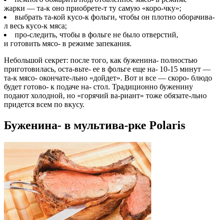
жарки — та-к оно приобрете-т ту самую «коро-чку»;
выбрать та-кой кусо-к фольги, чтобы он плотно оборачива-
л весь кусо-к мяса;
про-следить, чтобы в фольге не было отверстий,
и готовить мясо- в режиме запекания.
Небольшой секрет: после того, как буженина- полностью
приготовилась, оста-вьте- ее в фольге еще на- 10-15 минут —
та-к мясо- окончате-льно «дойдет». Вот и все — скоро- блюдо
будет готово- к подаче на- стол. Традиционно буженину
подают холодной, но «горячий ва-риант» тоже обязате-льно
придется всем по вкусу.
Буженина- в мультива-рке Polaris