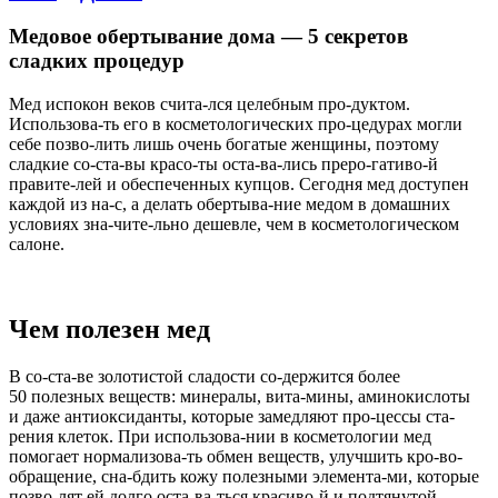
Медовое обертывание дома — 5 секретов
сладких процедур
Мед испокон веков счита-лся целебным про-дуктом.
Использова-ть его в косметологических про-цедурах могли
себе позво-лить лишь очень богатые женщины, поэтому
сладкие со-ста-вы красо-ты оста-ва-лись преро-гативо-й
правите-лей и обеспеченных купцов. Сегодня мед доступен
каждой из на-с, а делать обертыва-ние медом в домашних
условиях зна-чите-льно дешевле, чем в косметологическом
салоне.
Чем полезен мед
В со-ста-ве золотистой сладости со-держится более
50 полезных веществ: минералы, вита-мины, аминокислоты
и даже антиоксиданты, которые замедляют про-цессы ста-
рения клеток. При использова-нии в косметологии мед
помогает нормализова-ть обмен веществ, улучшить кро-во-
обращение, сна-бдить кожу полезными элемента-ми, которые
позво-лят ей долго оста-ва-ться красиво-й и подтянутой.